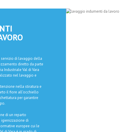
NTI
LAVORO
servizio di lavaggio della
ezzamento diretto da parte
ia Industriale Val di Vara
alizzato nel lavaggio e
ttenzione nella stiratura e
to il fiore all’occhiello
tichettatura per garantire
apo.
one di un reparto
d igienizzazione di
normative europee cui le
l di Vara è in grado di