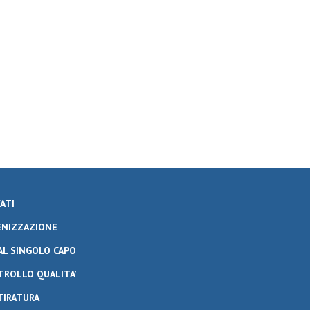
ATI
IENIZZAZIONE
AL SINGOLO CAPO
TROLLO QUALITA’
TIRATURA