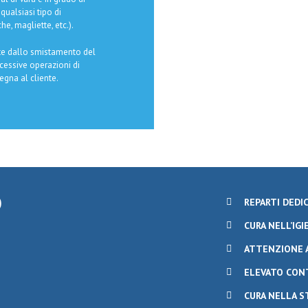
 qualsiasi tipo di
he, magliette, etc.).
rte dallo smistamento del
cessive operazioni di
egna al cliente.
O
REPARTI DEDIC
CURA NELL’IG
ATTENZIONE 
ELEVATO CON
CURA NELLA S