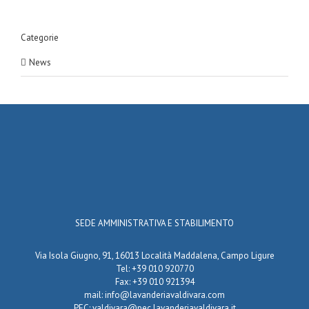
Categorie
News
SEDE AMMINISTRATIVA E STABILIMENTO
Via Isola Giugno, 91, 16013 Località Maddalena, Campo Ligure
Tel: +39 010 920770
Fax: +39 010 921394
mail:
info@lavanderiavaldivara.com
PEC:
valdivara@pec.lavanderiavaldivara.it